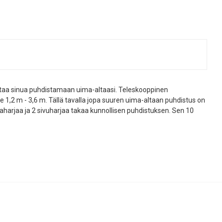
taa sinua puhdistamaan uima-altaasi. Teleskooppinen
le 1,2 m - 3,6 m. Tällä tavalla jopa suuren uima-altaan puhdistus on
aharjaa ja 2 sivuharjaa takaa kunnollisen puhdistuksen. Sen 10