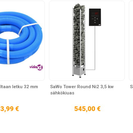
ltaan letku 32 mm
SaWo Tower Round Ni2 3,5 kw
S
sähkökiuas
3,99 €
545,00 €