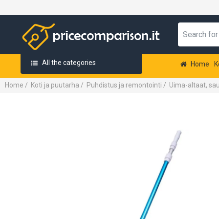
All the categories
Home
K
Home
/
Koti ja puutarha
/
Puhdistus ja remontointi
/
Uima-altaat, sau