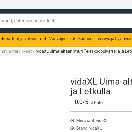
otiteatterit ja vahvistimet
Vauvojen lelut
Kauneus, terveys ja hyvinvoin
nat ja -tarvikkeet
/
vidaXL Uima-altaan Imuri Teleskooppivarrella ja Letk
vidaXL Uima-alt
ja Letkulla
0.0/5
-0 Rates
Merchant: vidaXL.fi
Brand: vidaXL