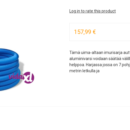
Log in to rate this product
157,99 €
Tämä uima-altaan imurisarja aut
alumiinivarsi voidaan säätää välil
helppoa. Harjassa jossa on 7 pohj
metrin letkulla ja