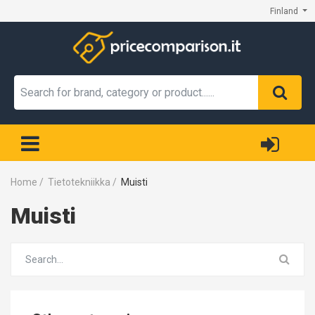
Finland
Home
/
Tietotekniikka
/
Muisti
Muisti