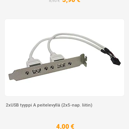
8,90 €
2xUSB tyyppi A peitelevyllä (2x5-nap. liitin)
4,00 €