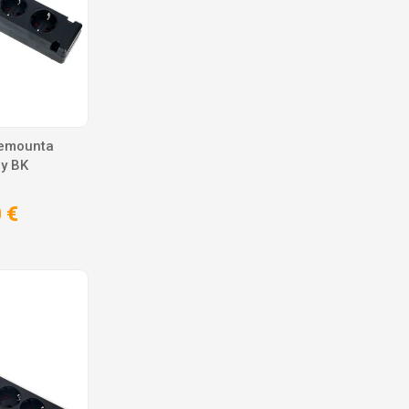
remounta
ay BK
 €