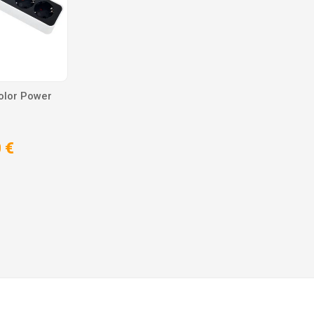
olor Power
 €