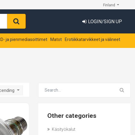
Finland
LOGIN/SIGN UP
D- ja pienmediasoittimet
Matot
Erotiikkatarvikkeet ja välineet
scending
Other categories
Käsityökalut