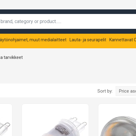
äytönohjaimet, muut medialaitteet
Lauta- ja seurapelit
Kannettavat C
a tarvikkeet
Sort by:
Price a