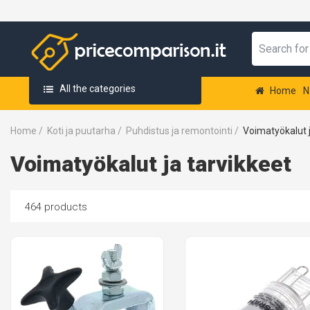
All the categories
Home
N
Home
/
Koti ja puutarha
/
Puhdistus ja remontointi
/
Voimatyökalut j
Voimatyökalut ja tarvikkeet
464 products