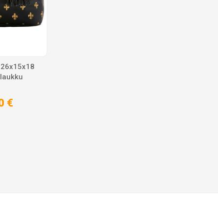
 26x15x18
laukku
0 €