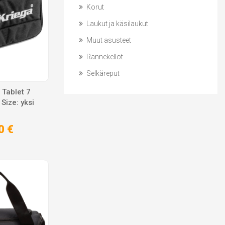
Korut
Laukut ja käsilaukut
Muut asusteet
Rannekellot
Selkäreput
 Tablet 7
Size: yksi
0 €