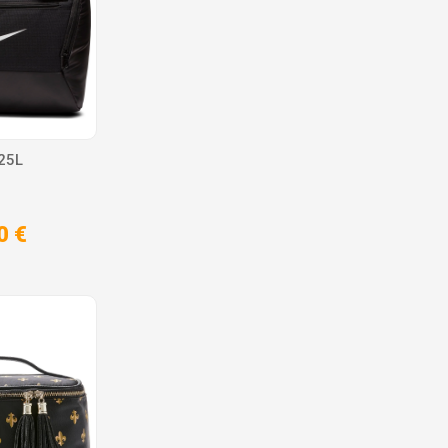
 25L
0 €