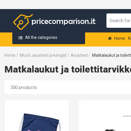
All the categories
Home
K
Home
/
Muoti, asusteet ja kengät
/
Asusteet
/
Matkalaukut ja toilett
Matkalaukut ja toilettitarvikk
330 products