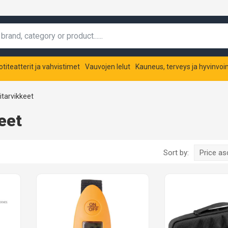
otiteatterit ja vahvistimet
Vauvojen lelut
Kauneus, terveys ja hyvinvoin
itarvikkeet
eet
Sort by:
Price a