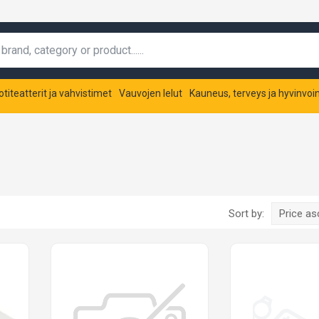
otiteatterit ja vahvistimet
Vauvojen lelut
Kauneus, terveys ja hyvinvoin
Sort by:
Price a