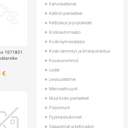
Kahvinkeittimet
Keittiön pienlaitteet
Keittolevyt ja pöytäliedet
Kodinautomaatio
Kodin kylmäsäilytys
Kodin lämmitys ja ilmanpuhdistus
vike 1071821
sätarvike
Kuivausrummut
Liedet
 €
Liesituulettimet
Mikroaaltouunit
Muut kodin pienlaitteet
Pölynimurit
Pyykinpesukoneet
Sääasemat ja kelloradiot