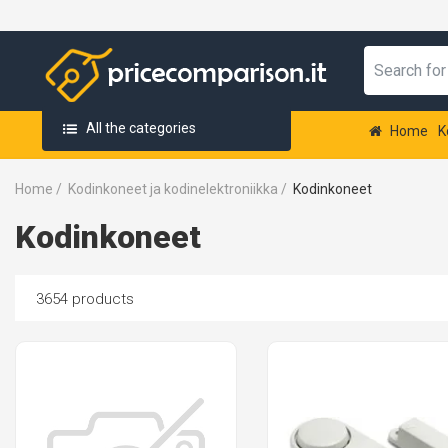
All the categories
Home
K
Home
/
Kodinkoneet ja kodinelektroniikka
/
Kodinkoneet
Kodinkoneet
3654 products