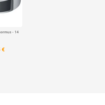
sormus - 14
 €