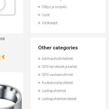
Silitys ja ompelu
Uunit
Viinikaapit
800
Other categories
 €
Ääninauhoitinlaitteet
GPS-tarvikkeet ja kartat
GPS-vastaanottimet
Kodinkonetarvikkeet
Lankapuhelimet
Lankapuhelintarvikkeet