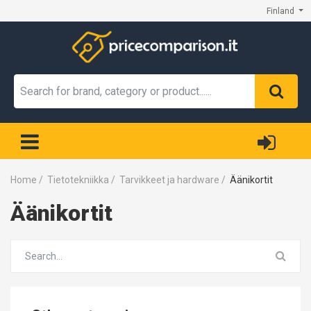
Finland
Home
/
Tietotekniikka
/
Tarvikkeet ja hardware
/
Äänikortit
Äänikortit