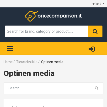
Finland
Home
/
Tietotekniikka
/
Optinen media
Optinen media