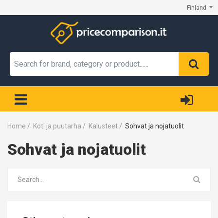
Finland
Home
/
Koti ja puutarha
/
Kalusteet
/
Sohvat ja nojatuolit
Sohvat ja nojatuolit