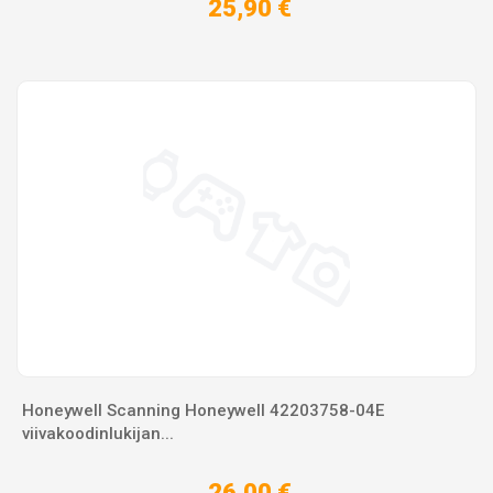
25,90 €
Honeywell Scanning Honeywell 42203758-04E
viivakoodinlukijan...
26,00 €