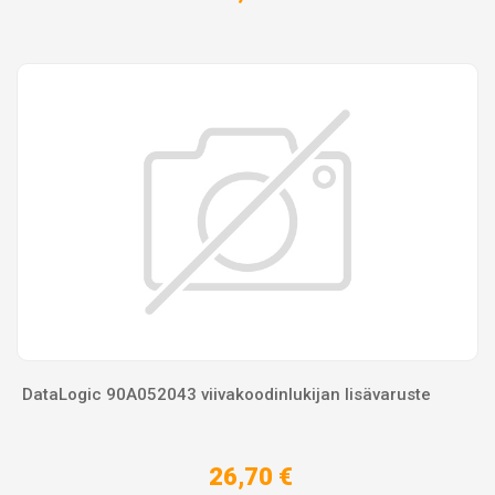
DataLogic 90A052043 viivakoodinlukijan lisävaruste
26,70 €