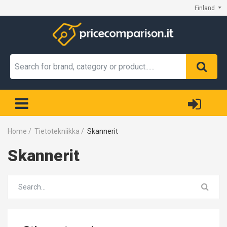
Finland
Home
/
Tietotekniikka
/
Skannerit
Skannerit