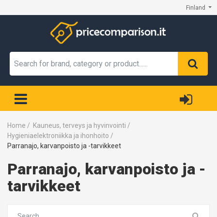
Finland
Home
/
Kauneus, terveys ja hyvinvointi
/
Hygieniaelektroniikka ja ihonhoito
/
Parranajo, karvanpoisto ja -tarvikkeet
Parranajo, karvanpoisto ja -
tarvikkeet