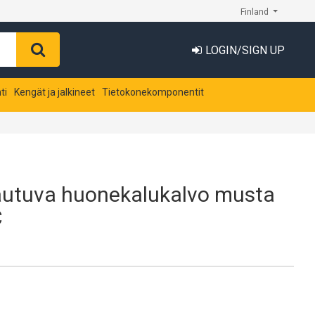
Finland
LOGIN/SIGN UP
ti
Kengät ja jalkineet
Tietokonekomponentit
mautuva huonekalukalvo musta
C