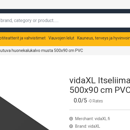
otiteatterit ja vahvistimet
Vauvojen lelut
Kauneus, terveys ja hyvinvoin
mautuva huonekalukalvo musta 500x90 cm PVC
vidaXL Itselii
500x90 cm PV
0.0/5
-0 Rates
Merchant: vidaXL.fi
Brand: vidaXL