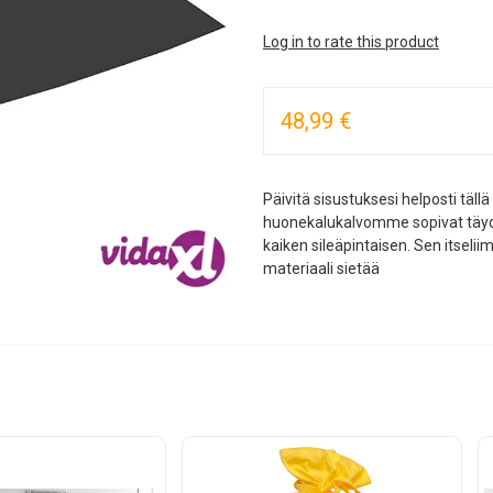
Log in to rate this product
48,99 €
Päivitä sisustuksesi helposti täll
huonekalukalvomme sopivat täydell
kaiken sileäpintaisen. Sen itseli
materiaali sietää