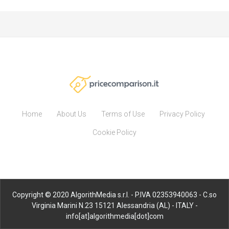
Home
About Us
Terms of Use
Privacy Policy
Cookie Policy
Copyright © 2020 AlgorithMedia s.r.l. - P.IVA 02353940063 - C.so
Virginia Marini N.23 15121 Alessandria (AL) - ITALY -
info[at]algorithmedia[dot]com