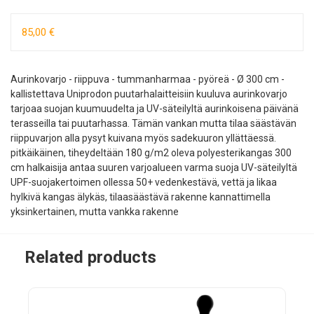
85,00 €
Aurinkovarjo - riippuva - tummanharmaa - pyöreä - Ø 300 cm -
kallistettava Uniprodon puutarhalaitteisiin kuuluva aurinkovarjo
tarjoaa suojan kuumuudelta ja UV-säteilyltä aurinkoisena päivänä
terasseilla tai puutarhassa. Tämän vankan mutta tilaa säästävän
riippuvarjon alla pysyt kuivana myös sadekuuron yllättäessä.
pitkäikäinen, tiheydeltään 180 g/m2 oleva polyesterikangas 300
cm halkaisija antaa suuren varjoalueen varma suoja UV-säteilyltä
UPF-suojakertoimen ollessa 50+ vedenkestävä, vettä ja likaa
hylkivä kangas älykäs, tilaasäästävä rakenne kannattimella
yksinkertainen, mutta vankka rakenne
Related products