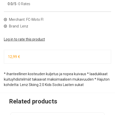
0.0/5
-0 Rates
Merchant: FC-Moto FI
Brand: Lenz
Log in to rate this product
12,99 €
* ihanteellinen kosteuden kuljetus ja nopea kuivaus * laadukkaat
kuituyhdistelmät takaavat maksimaalisen mukavuuden * Hajuton
kohdetta: Lenz Skiing 2.0 Kids Socks Lasten sukat
Related products