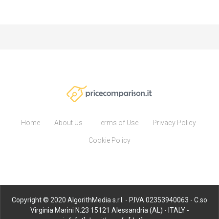
Home
About Us
Terms of Use
Privacy Policy
Cookie Policy
Copyright © 2020 AlgorithMedia s.r.l. - P.IVA 02353940063 - C.so
Virginia Marini N.23 15121 Alessandria (AL) - ITALY -