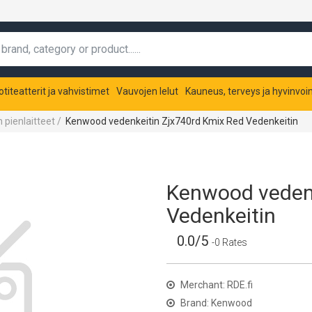
otiteatterit ja vahvistimet
Vauvojen lelut
Kauneus, terveys ja hyvinvoin
 pienlaitteet
/
Kenwood vedenkeitin Zjx740rd Kmix Red Vedenkeitin
Kenwood vedenk
Vedenkeitin
0.0/5
-0 Rates
Merchant: RDE.fi
Brand: Kenwood