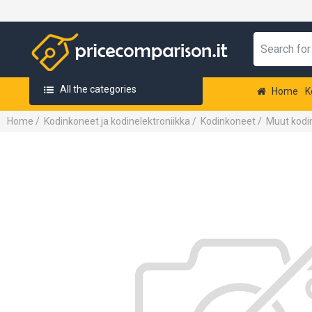
All the categories
Home
K
Home
/
Kodinkoneet ja kodinelektroniikka
/
Kodinkoneet
/
Muut kodin