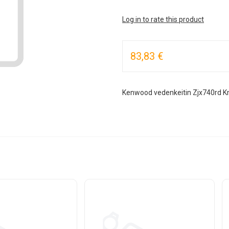
Log in to rate this product
83,83 €
Kenwood vedenkeitin Zjx740rd K