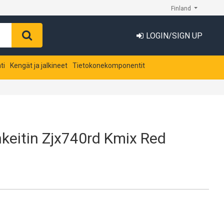
Finland
LOGIN/SIGN UP
ti
Kengät ja jalkineet
Tietokonekomponentit
eitin Zjx740rd Kmix Red