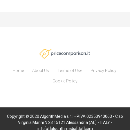
Home
About Us
Terms of Use
Privacy Policy
Cookie Policy
Copyright © 2020 AlgorithMedia s.r.l. - P.IVA 02353940063 - C.so
Virginia Marini N.23 15121 Alessandria (AL) - ITALY -
info[at]algorithmedia[dot]com