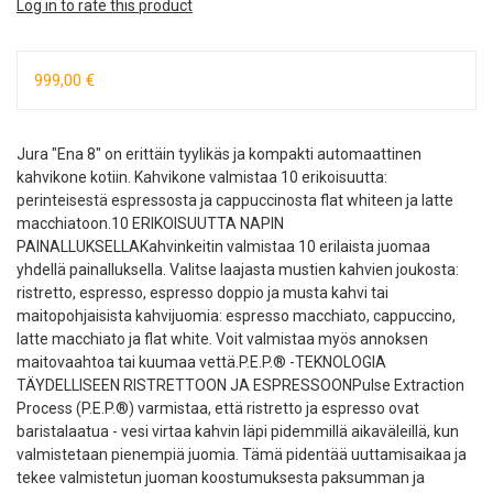
Log in to rate this product
999,00 €
Jura "Ena 8" on erittäin tyylikäs ja kompakti automaattinen
kahvikone kotiin. Kahvikone valmistaa 10 erikoisuutta:
perinteisestä espressosta ja cappuccinosta flat whiteen ja latte
macchiatoon.10 ERIKOISUUTTA NAPIN
PAINALLUKSELLAKahvinkeitin valmistaa 10 erilaista juomaa
yhdellä painalluksella. Valitse laajasta mustien kahvien joukosta:
ristretto, espresso, espresso doppio ja musta kahvi tai
maitopohjaisista kahvijuomia: espresso macchiato, cappuccino,
latte macchiato ja flat white. Voit valmistaa myös annoksen
maitovaahtoa tai kuumaa vettä.P.E.P.® -TEKNOLOGIA
TÄYDELLISEEN RISTRETTOON JA ESPRESSOONPulse Extraction
Process (P.E.P.®) varmistaa, että ristretto ja espresso ovat
baristalaatua - vesi virtaa kahvin läpi pidemmillä aikaväleillä, kun
valmistetaan pienempiä juomia. Tämä pidentää uuttamisaikaa ja
tekee valmistetun juoman koostumuksesta paksumman ja