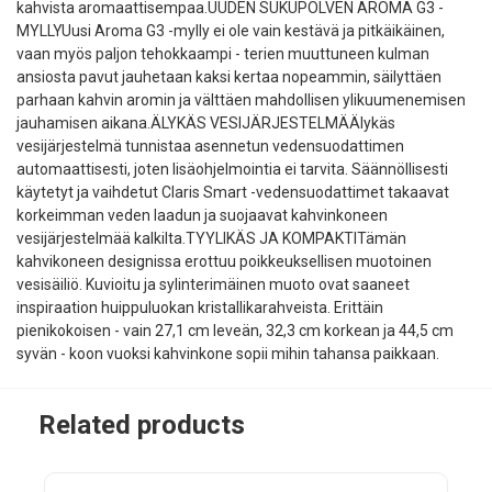
kahvista aromaattisempaa.UUDEN SUKUPOLVEN AROMA G3 -
MYLLYUusi Aroma G3 -mylly ei ole vain kestävä ja pitkäikäinen,
vaan myös paljon tehokkaampi - terien muuttuneen kulman
ansiosta pavut jauhetaan kaksi kertaa nopeammin, säilyttäen
parhaan kahvin aromin ja välttäen mahdollisen ylikuumenemisen
jauhamisen aikana.ÄLYKÄS VESIJÄRJESTELMÄÄlykäs
vesijärjestelmä tunnistaa asennetun vedensuodattimen
automaattisesti, joten lisäohjelmointia ei tarvita. Säännöllisesti
käytetyt ja vaihdetut Claris Smart -vedensuodattimet takaavat
korkeimman veden laadun ja suojaavat kahvinkoneen
vesijärjestelmää kalkilta.TYYLIKÄS JA KOMPAKTITämän
kahvikoneen designissa erottuu poikkeuksellisen muotoinen
vesisäiliö. Kuvioitu ja sylinterimäinen muoto ovat saaneet
inspiraation huippuluokan kristallikarahveista. Erittäin
pienikokoisen - vain 27,1 cm leveän, 32,3 cm korkean ja 44,5 cm
syvän - koon vuoksi kahvinkone sopii mihin tahansa paikkaan.
Related products