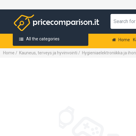
All the categories
Home
K
Home
/
Kauneus, terveys ja hyvinvointi
/
Hygieniaelektroniikka ja iho