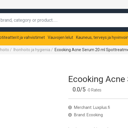
otiteatterit ja vahvistimet
Vauvojen lelut
Kauneus, terveys ja hyvinvoin
nhoito
/
Ihonhoito ja hygienia
/
Ecooking Acne Serum 20 ml Spottreatm
Ecooking Acne 
0.0/5
-0 Rates
Merchant: Luxplus.fi
Brand: Ecooking