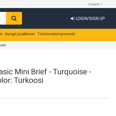
Finland
LOGIN/SIGN UP
ti
Kengät ja jalkineet
Tietokonekomponentit
oosi
sic Mini Brief - Turquoise -
lor: Turkoosi