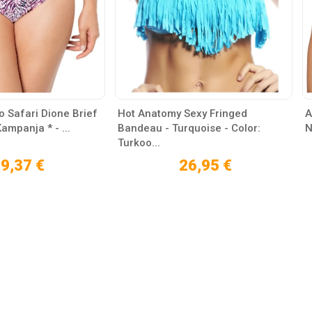
 Safari Dione Brief
Hot Anatomy Sexy Fringed
A
Kampanja * - ...
Bandeau - Turquoise - Color:
N
Turkoo...
9,37 €
26,95 €