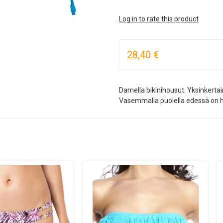
Log in to rate this product
28,40 €
Damella bikinihousut. Yksinkerta
Vasemmalla puolella edessä on hi