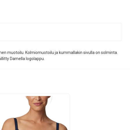
inen muotoilu. Kolmiomuotoilu ja kummallakin sivulla on solminta.
llitty Damella logolappu.