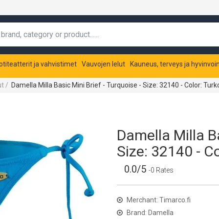
otiteatterit ja vahvistimet
Vauvojen lelut
Kauneus, terveys ja hyvinvoin
ut
/
Damella Milla Basic Mini Brief - Turquoise - Size: 32140 - Color: Turk
Damella Milla Ba
Size: 32140 - Co
0.0/5
-0 Rates
Merchant: Timarco.fi
Brand: Damella