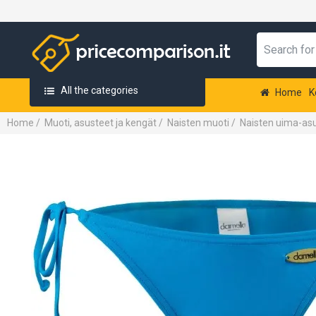
All the categories
Home
K
Home
/
Muoti, asusteet ja kengät
/
Naisten muoti
/
Naisten uima-as