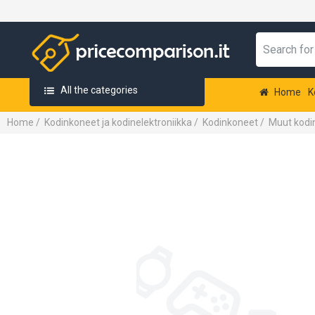
All the categories
Home
K
Home
/
Kodinkoneet ja kodinelektroniikka
/
Kodinkoneet
/
Muut kodin