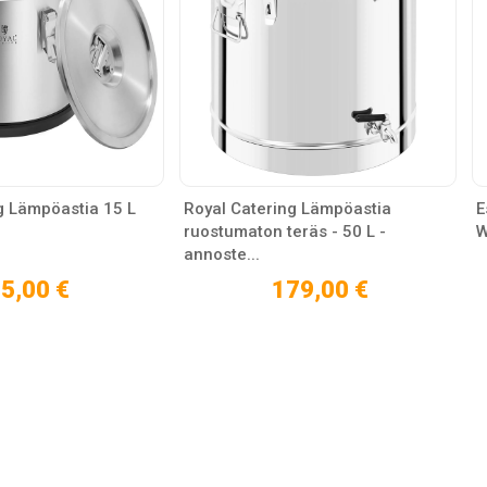
g Lämpöastia 15 L
Royal Catering Lämpöastia
E
ruostumaton teräs - 50 L -
W
annoste...
5,00 €
179,00 €