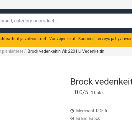
otiteatterit ja vahvistimet
Vauvojen lelut
Kauneus, terveys ja hyvinvoin
 pienlaitteet
/
Brock vedenkeitin Wk 2201 Ll Vedenkeitin
Brock vedenkeit
0.0/5
-0 Rates
Merchant: RDE.fi
Brand: Brock